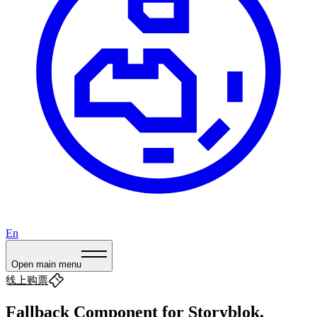
En
Open main menu
线上购票
Fallback Component for Storyblok,