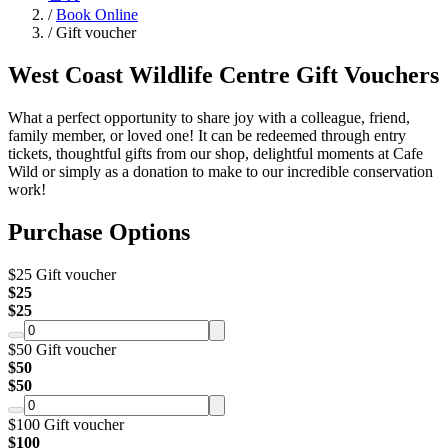
/
Book Online
/
Gift voucher
West Coast Wildlife Centre
Gift Vouchers
What a perfect opportunity to share joy with a colleague, friend,
family member, or loved one! It can be redeemed through entry
tickets, thoughtful gifts from our shop, delightful moments at Cafe
Wild or simply as a donation to make to our incredible conservation
work!
Purchase Options
$25 Gift voucher
$
25
$
25
$50 Gift voucher
$
50
$
50
$100 Gift voucher
$
100