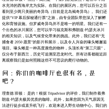
水充沛的西海岸尤为实际。在我们的展区内，您可以百分之百
看到至少两只美丽的奇异鸟（目前是北岛褐奇异鸟）。我们还
提供“VIP 幕后探秘通行票”之旅，由专业团队带您深入了解孵
化和育雏设施。但罗威奇异鸟并不是唯一的明星。我们还有一
个出色的冰川展区，您可以学习福克斯和弗朗兹·约瑟夫冰川
的相关知识，以及气候变化带来的挑战。此外，我们还有“无
捕食者 2050 愿景”的影片和展示，以及令人兴奋的喙头蜥邂逅
项目。喙头蜥是一种高度濒危的物种，头顶长有“第三只眼”，
仅分布于新西兰，历史可追溯至恐龙时代。所有访客都能近距
离观察我们是如何照顾这些不可思议的爬行动物的。
问：你们的
咖啡厅
也很有名，是
吧？
理查德 班顿： 是的！根据 Tripadvisor 的评价，我们制作着弗
朗兹·约瑟夫极其优质的咖啡。此外，如果您因为天气原因无
法进行徒步或直升机飞行，欢迎来进入野生动物中心。我们的