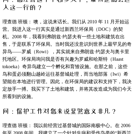
入这一行的？
理查德 班顿： 噢，这说来话长。我们从 2010 年 11 月开始运
营。我进入这一行其实是通过新西兰环保局（DOC）的契
机。2008 年，我看到弗朗兹·约瑟夫有一些土地和建筑在出
售，于是联系了环保局。当时我还没意识到世界上最罕见的奇
异鸟——罗威（Rowi），其实就来自弗朗兹·约瑟夫与奥卡里
托地区。环保局询问我是否有兴趣为罗威和哈斯特（Haast
tokoeka）奇异鸟建立一个孵化和育雏设施。在那之前，这些
鸟和蛋必须翻山越岭运往基督城处理，而当地部落（Iwi）希
望能在本地进行管理。因此，在环保局的建议和支持下，我决
定放手一搏。我买下了土地和建筑，并将其改造成为我们今天
所看到的设施。
问：保护工作对您来说显然意义非凡？
理查德 班顿： 我以前经营过基督城的国际南极中心。在 2006
年至 2008 年间，我建立了一个针对生病和受伤鸟类的“新西兰